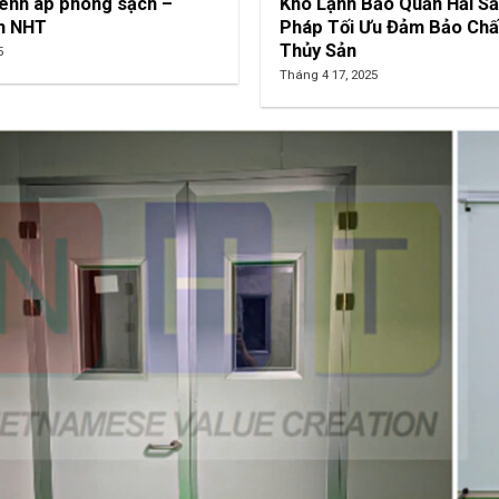
ần thạch cao, trần nhựa
Tư Vấn Thi Công Vách Pa
iện lực Nam Từ Liêm
Sạch – Phongsach NHT
5
Tháng 4 22, 2025