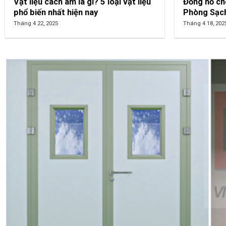
Thi công trần thạch cao văn phòng
Thi công tr
Công ty Vũ Phát – NHS Trung Văn
giả gỗ – Đ
Tháng 7 23, 2025
Tháng 7 23, 202