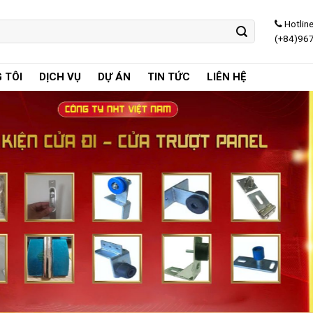
Hotlin
(+84)96
 TÔI
DỊCH VỤ
DỰ ÁN
TIN TỨC
LIÊN HỆ