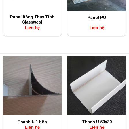
+
+
Panel Bông Thủy Tinh
Panel PU
Glasswool
Liên hệ
Liên hệ
+
+
Thanh U 1 bên
Thanh U 50×30
Liên hệ
Liên hệ