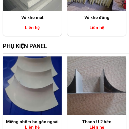
+
+
Vỏ kho mát
Vỏ kho đông
Liên hệ
Liên hệ
PHỤ KIỆN PANEL
+
+
Miếng nhôm bo góc ngoài
Thanh U 2 bên
Liên hệ
Liên hệ