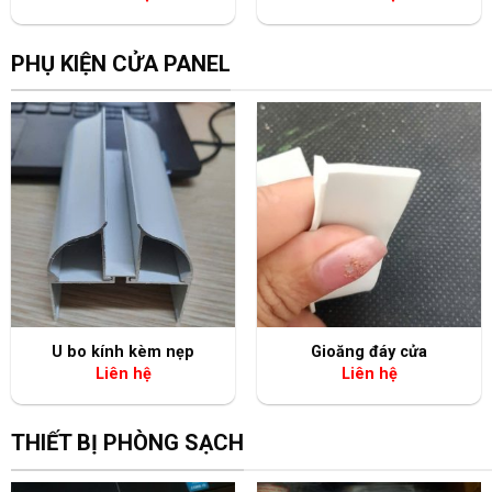
PHỤ KIỆN CỬA PANEL
+
+
U bo kính kèm nẹp
Gioăng đáy cửa
Liên hệ
Liên hệ
THIẾT BỊ PHÒNG SẠCH