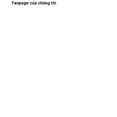
Fanpage của chúng tôi
Copyright 2026 ©
CÔNG TY CỔ PHẦN ĐẦU TƯ XÂY DỰNG NHT
VIỆT NAM