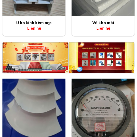
U bo kính kèm nẹp
Vỏ kho mát
Liên hệ
Liên hệ