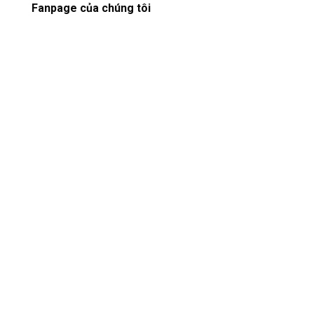
Fanpage của chúng tôi
Copyright 2026 ©
CÔNG TY CỔ PHẦN ĐẦU TƯ XÂY DỰNG NHT
VIỆT NAM