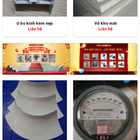
U bo kính kèm nẹp
Vỏ kho mát
Liên hệ
Liên hệ