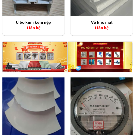
U bo kính kèm nẹp
Vỏ kho mát
Liên hệ
Liên hệ