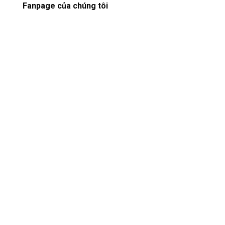
Fanpage của chúng tôi
Copyright 2026 ©
CÔNG TY CỔ PHẦN ĐẦU TƯ XÂY DỰNG NHT
VIỆT NAM