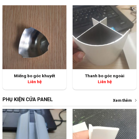
Miếng bo góc khuyết
Thanh bo góc ngoài
Liên hệ
Liên hệ
PHỤ KIỆN CỬA PANEL
Xem thêm
U bo kính kèm nẹp
Gioăng đáy cửa
Liên hệ
Liên hệ