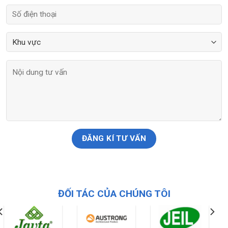
ĐỐI TÁC CỦA CHÚNG TÔI
THÔNG TIN LIÊN HỆ
CÔNG TY CỔ PHẦN ĐẦU TƯ XÂY DỰNG NHT VIỆT NAM
Địa chỉ trụ sở chính
Địa chỉ: LK22-14, Khu đô thị mới Phú Lương, phường