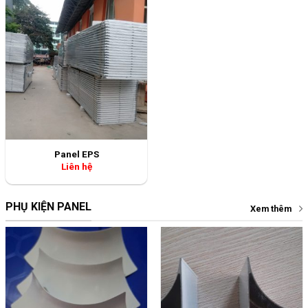
Liên hệ
PHỤ KIỆN PANEL
Xem thêm
Miếng nhôm bo góc ngoài
Thanh U 2 bên
Liên hệ
Liên hệ