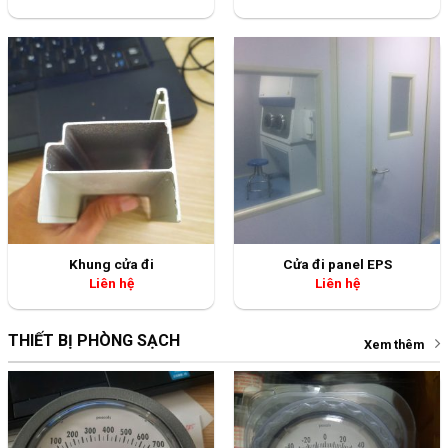
Khung cửa đi
Cửa đi panel EPS
Liên hệ
Liên hệ
THIẾT BỊ PHÒNG SẠCH
Xem thêm
Đồng hồ đo chênh áp phòng
Đồng hồ đo chênh áp lọc
áp lực âm
Liên hệ
Liên hệ