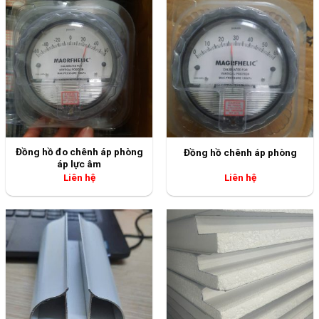
áp lực âm
Liên hệ
Liên hệ
U bo kính kèm nẹp
Vỏ kho mát
Liên hệ
Liên hệ